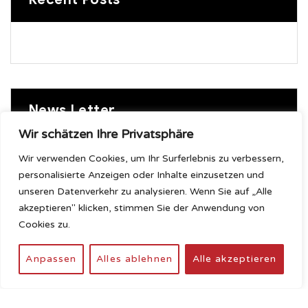
News Letter
Wir schätzen Ihre Privatsphäre
Wir verwenden Cookies, um Ihr Surferlebnis zu verbessern,
Sign up to receive the latest posts from us
personalisierte Anzeigen oder Inhalte einzusetzen und
unseren Datenverkehr zu analysieren. Wenn Sie auf „Alle
akzeptieren" klicken, stimmen Sie der Anwendung von
Cookies zu.
Anpassen
Alles ablehnen
Alle akzeptieren