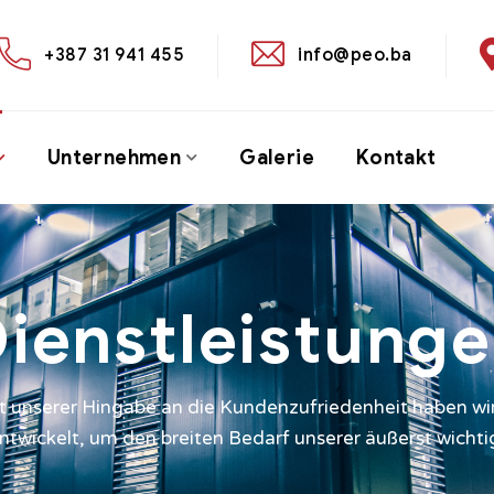
+387 31 941 455
info@peo.ba
Unternehmen
Galerie
Kontakt
ienstleistung
 unserer Hingabe an die Kundenzufriedenheit haben wir e
ntwickelt, um den breiten Bedarf unserer äußerst wichti