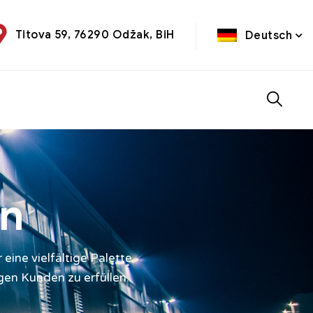
Titova 59, 76290 Odžak, BiH
Deutsch
en
ine vielfältige Palette
gen Kunden zu erfüllen.