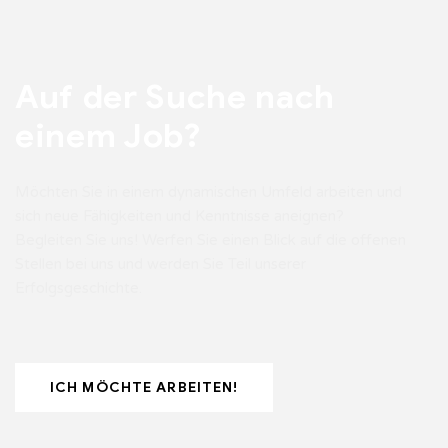
Auf der Suche nach
einem Job?
Möchten Sie in einem dynamischen Umfeld arbeiten und
sich neue Fähigkeiten und Kenntnisse aneignen?
Begleiten Sie uns! Werfen Sie einen Blick auf die offenen
Stellen bei uns und werden Sie Teil unserer
Erfolgsgeschichte.
ICH MÖCHTE ARBEITEN!