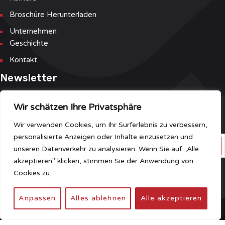
Broschüre Herunterladen
Unternehmen
Geschichte
Kontakt
Newsletter
Wir schätzen Ihre Privatsphäre
Melden Sie sich für unseren Newsletter und unsere Event-Liste
an, um die neuesten Informationen als Erster zu erhalten.
Wir verwenden Cookies, um Ihr Surferlebnis zu verbessern,
personalisierte Anzeigen oder Inhalte einzusetzen und
unseren Datenverkehr zu analysieren. Wenn Sie auf „Alle
akzeptieren" klicken, stimmen Sie der Anwendung von
Haben Sie Fragen?
Klicken Sie hier
Cookies zu.
Anpassen
Alles ablehnen
Alle akzeptieren
© Desgin and Development
NEST387
Sitemap