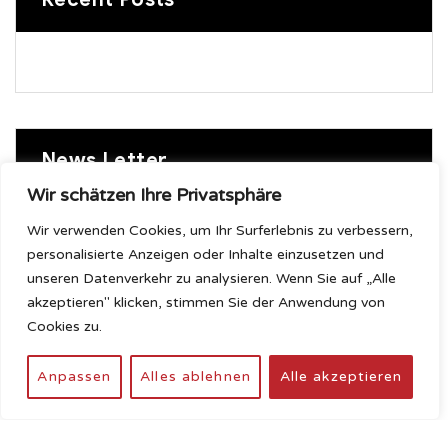
News Letter
Wir schätzen Ihre Privatsphäre
Wir verwenden Cookies, um Ihr Surferlebnis zu verbessern,
Sign up to receive the latest posts from us
personalisierte Anzeigen oder Inhalte einzusetzen und
unseren Datenverkehr zu analysieren. Wenn Sie auf „Alle
akzeptieren" klicken, stimmen Sie der Anwendung von
Cookies zu.
Anpassen
Alles ablehnen
Alle akzeptieren