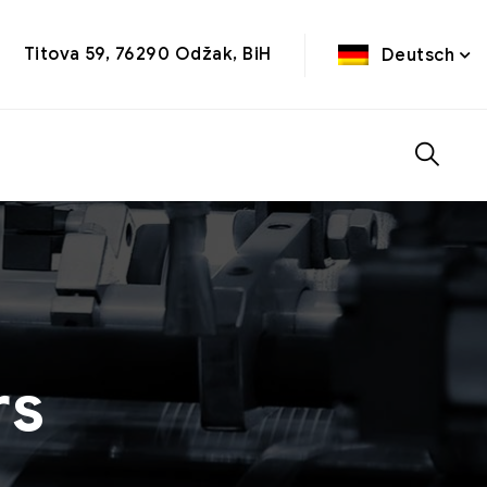
Titova 59, 76290 Odžak, BiH
Deutsch
rs