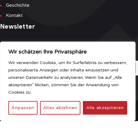
Geschichte
Kontakt
Newsletter
Melden Sie sich für unseren Newsletter und unsere Event-Liste
an, um die neuesten Informationen als Erster zu erhalten.
Wir schätzen Ihre Privatsphäre
Wir verwenden Cookies, um Ihr Surferlebnis zu verbessern,
personalisierte Anzeigen oder Inhalte einzusetzen und
unseren Datenverkehr zu analysieren. Wenn Sie auf „Alle
Haben Sie Fragen?
Klicken Sie hier
akzeptieren" klicken, stimmen Sie der Anwendung von
Cookies zu.
Anpassen
Alles ablehnen
Alle akzeptieren
© Desgin and Development
NEST387
Sitemap
Nutzungsbedingungen
Datenschutzbestimmungen