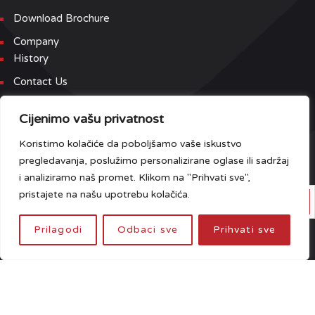
Download Brochure
Company
History
Contact Us
Newsletter
Cijenimo vašu privatnost
Koristimo kolačiće da poboljšamo vaše iskustvo
Prijavite se na našu Newsletter i Event listu kako bi prvi dobili
pregledavanja, poslužimo personalizirane oglase ili sadržaj
najnovije informacije.
i analiziramo naš promet. Klikom na "Prihvati sve",
pristajete na našu upotrebu kolačića.
Prilagodi
Odbaci sve
Prihvati sve
Imate pitanja?
Kliknite ovdje
© Desgin and Development
NEST387
Mapa Sajta
Uslovi Korištenja
Pravila Privatnosti