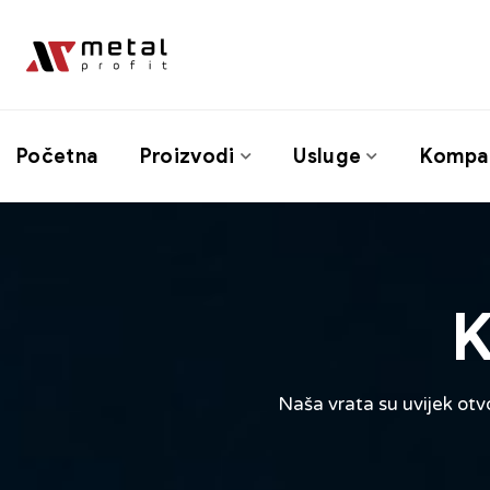
Početna
Proizvodi
Usluge
Kompan
K
Naša vrata su uvijek otv