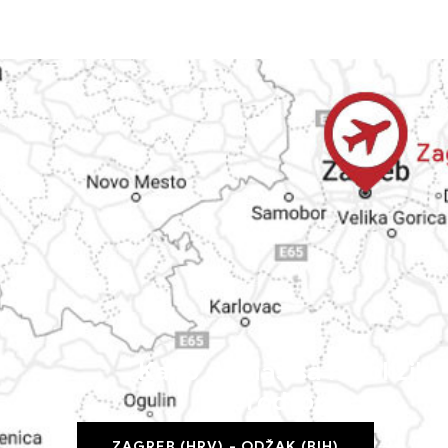
Kako do nas sa najbližih
aerodroma
ZAGREB (HRV) - ODŽAK (BIH)