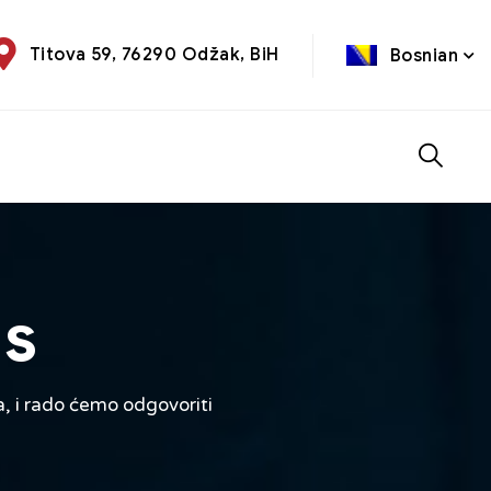
Titova 59, 76290 Odžak, BiH
Bosnian
as
a, i rado ćemo odgovoriti