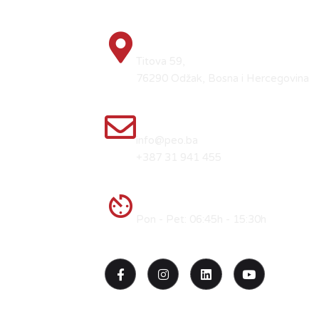
NAŠA LOKACIJA
Titova 59,
76290 Odžak, Bosna i Hercegovina
E-MAIL I TELEFON
info@peo.ba
+387 31 941 455
RADNO VRIJEME
Pon - Pet: 06:45h - 15:30h