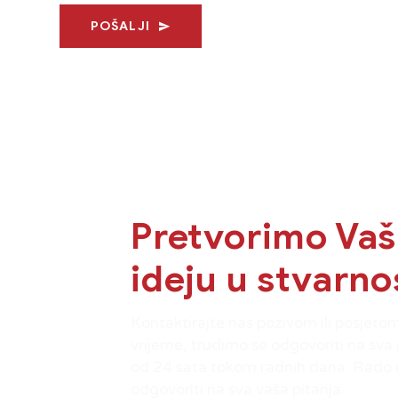
POŠALJI
Pretvorimo Va
ideju u stvarno
Kontaktirajte nas pozivom ili posjetom
vrijeme, trudimo se odgovoriti na sva 
od 24 sata tokom radnih dana. Rad
odgovoriti na sva vaša pitanja.