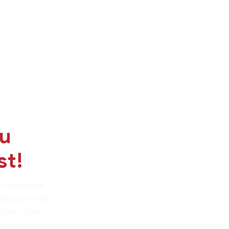
šu
st!
 u bilo koje
pitanja u roku
o ćemo Vam