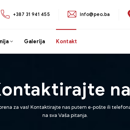
+387 31 941 455
info@peo.ba
ija
Galerija
Kontakt
ontaktirajte n
orena za vas! Kontaktirajte nas putem e-pošte ili telefon
na sva Vaša pitanja.