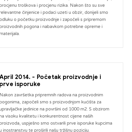
procjenu troškova i procjenu rizika. Nakon što su sve
relevantne činjenice i podaci uzeti u obzir, donijeli smo
odluku o početku proizvodnje i započeli s pripremom
proizvodnih pogona i nabavkom potrebne opreme i
materijala.
April 2014. - Početak proizvodnje i
prve isporuke
Nakon završetka pripremnih radova na proizvodnim
pogonima, započeli smo s proizvodnjom kućišta za
upravljačke jedinice na površini od 1000 m2. S obzirom
na visoku kvalitetu i konkurentnost cijene naših
proizvoda, uspješno smo ostvarili prve isporuke kupcima
u inostranstvu te proširili našu tržišnu poziciju.