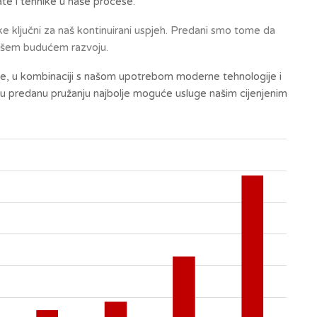
late i tehnike u naše procese.
ke ključni za naš kontinuirani uspjeh. Predani smo tome da
našem budućem razvoju.
eve, u kombinaciji s našom upotrebom moderne tehnologije i
tku predanu pružanju najbolje moguće usluge našim cijenjenim