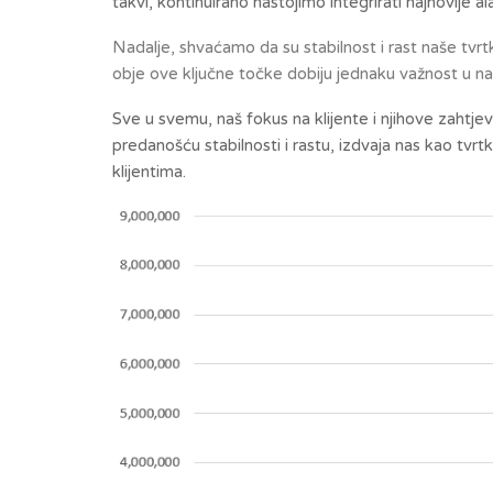
takvi, kontinuirano nastojimo integrirati najnovije a
Nadalje, shvaćamo da su stabilnost i rast naše tvrt
obje ove ključne točke dobiju jednaku važnost u 
Sve u svemu, naš fokus na klijente i njihove zahtj
predanošću stabilnosti i rastu, izdvaja nas kao tvr
klijentima.