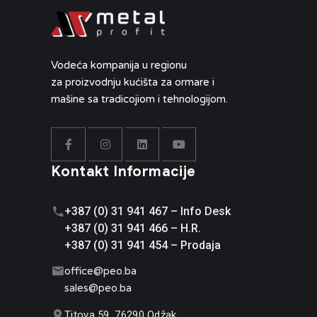
Vodeća kompanija u regionu
za proizvodnju kućišta za ormare i
mašine sa tradicojiom i tehnologijom.
Kontakt Informacije
+387 (0) 31 941 467 – Info Desk
+387 (0) 31 941 466 – H.R.
+387 (0) 31 941 454 – Prodaja
office@
peo.ba
sales@p
eo.ba
Titova 59, 76290 Odžak