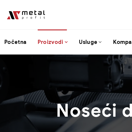
Početna
Proizvodi
Usluge
Kompan
Noseći di