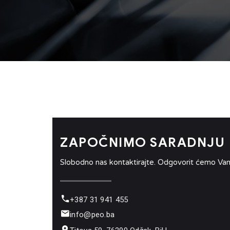
ZAPOČNIMO SARADNJU
Slobodno nas kontaktirajte. Odgovorit ćemo Vam
+387 31 941 455
info@peo.ba