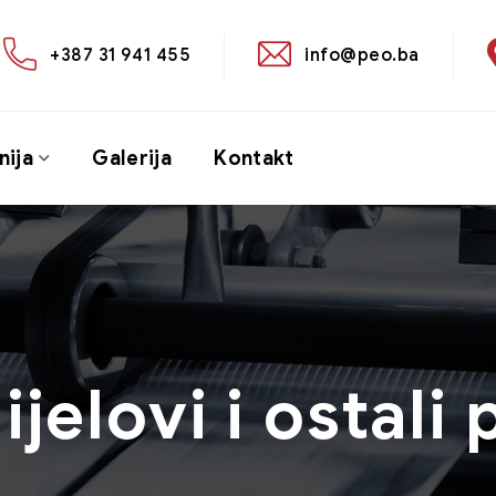
+387 31 941 455
info@peo.ba
ija
Galerija
Kontakt
jelovi i ostali