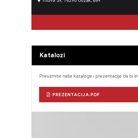
Titova 59, 76290 Odžak, BiH
Katalozi
Preuzmite naše kataloge i prezentacije da bi i
PREZENTACIJA.PDF