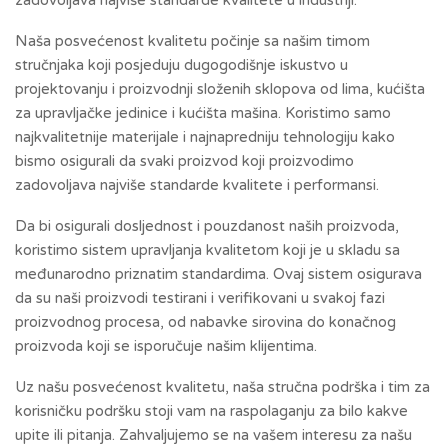
Naša posvećenost kvalitetu počinje sa našim timom
stručnjaka koji posjeduju dugogodišnje iskustvo u
projektovanju i proizvodnji složenih sklopova od lima, kućišta
za upravljačke jedinice i kućišta mašina. Koristimo samo
najkvalitetnije materijale i najnapredniju tehnologiju kako
bismo osigurali da svaki proizvod koji proizvodimo
zadovoljava najviše standarde kvalitete i performansi.
Da bi osigurali dosljednost i pouzdanost naših proizvoda,
koristimo sistem upravljanja kvalitetom koji je u skladu sa
međunarodno priznatim standardima. Ovaj sistem osigurava
da su naši proizvodi testirani i verifikovani u svakoj fazi
proizvodnog procesa, od nabavke sirovina do konačnog
proizvoda koji se isporučuje našim klijentima.
Uz našu posvećenost kvalitetu, naša stručna podrška i tim za
korisničku podršku stoji vam na raspolaganju za bilo kakve
upite ili pitanja. Zahvaljujemo se na vašem interesu za našu