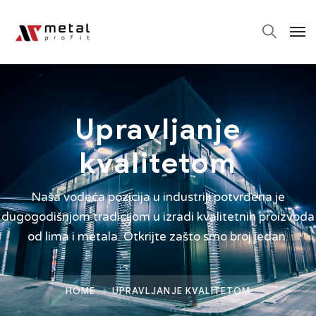
Upravljanje
kvalitetom
Naša vodeća pozicija u industriji potvrđena je
dugogodišnjom tradicijom u izradi kvalitetnih proizvoda
od lima i metala. Otkrijte zašto smo broj jedan.
HOME
UPRAVLJANJE KVALITETOM