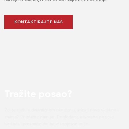
KONTAKTIRAJTE NAS
Tražite posao?
Želite raditi u dinamičnom okruženju, sticati nove vještine i
znanja? Pridružite nam se! Pogledajte otvorene pozicije
kod nas i postanite dio naše uspješne priče.