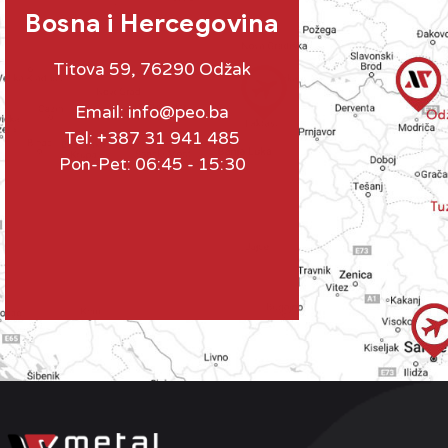
Bosna i Hercegovina
Titova 59, 76290 Odžak
Email:
info@peo.ba
Tel: +387 31 941 485
Pon-Pet: 06:45 - 15:30