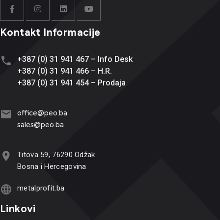
Kontakt Informacije
+387 (0) 31 941 467 – Info Desk
+387 (0) 31 941 466 – H.R.
+387 (0) 31 941 454 – Prodaja
office@
peo.ba
sales@p
eo.ba
Titova 59, 76290 Odžak
Bosna i Hercegovina
metalprofit.ba
Linkovi