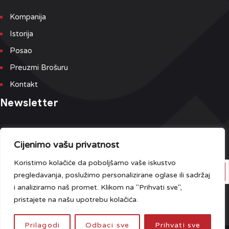
Kompanija
Istorija
Posao
Preuzmi Brošuru
Kontakt
Newsletter
Prijavite se na našu Newsletter i Event listu kako bi prvi dobili
najnovije informacije.
Cijenimo vašu privatnost
Koristimo kolačiće da poboljšamo vaše iskustvo
pregledavanja, poslužimo personalizirane oglase ili sadržaj
i analiziramo naš promet. Klikom na "Prihvati sve",
Imate pitanja?
Kliknite ovdje
pristajete na našu upotrebu kolačića.
Prilagodi
Odbaci sve
Prihvati sve