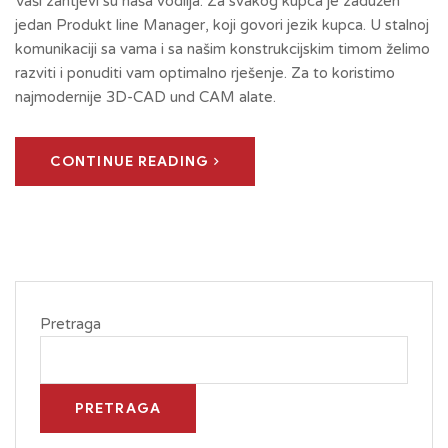
Vaši zahtjevi su naša vodilja. Za svakog kupca je zadužen
jedan Produkt line Manager, koji govori jezik kupca. U stalnoj
komunikaciji sa vama i sa našim konstrukcijskim timom želimo
razviti i ponuditi vam optimalno rješenje. Za to koristimo
najmodernije 3D-CAD und CAM alate.
CONTINUE READING
Pretraga
PRETRAGA